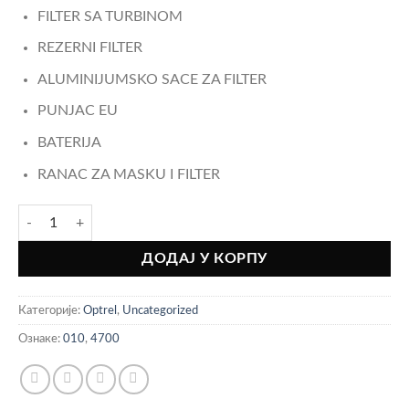
FILTER SA TURBINOM
REZERNI FILTER
ALUMINIJUMSKO SACE ZA FILTER
PUNJAC EU
BATERIJA
RANAC ZA MASKU I FILTER
OPTREL swiss air filter za disanje количина
ДОДАЈ У КОРПУ
Категорије:
Optrel
,
Uncategorized
Ознаке:
010
,
4700