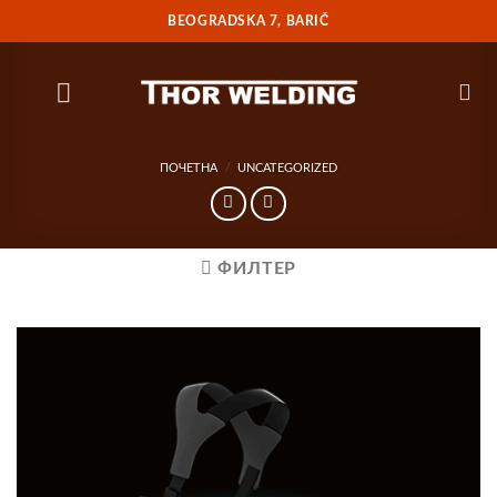
Прескочи
BEOGRADSKA 7, BARIČ
на
садржај
ПОЧЕТНА
/
UNCATEGORIZED
ФИЛТЕР