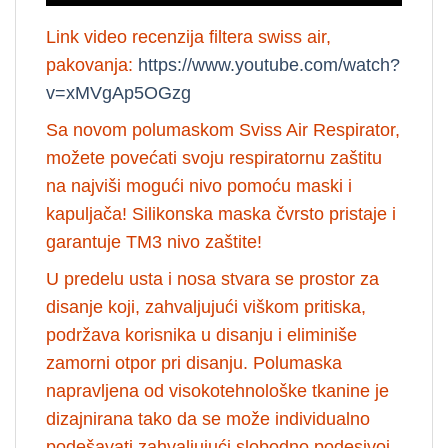
Link video recenzija filtera swiss air,
pakovanja:
https://www.youtube.com/watch?
v=xMVgAp5OGzg
Sa novom polumaskom Sviss Air Respirator,
možete povećati svoju respiratornu zaštitu
na najviši mogući nivo pomoću maski i
kapuljača! Silikonska maska čvrsto pristaje i
garantuje TM3 nivo zaštite!
U predelu usta i nosa stvara se prostor za
disanje koji, zahvaljujući viškom pritiska,
podržava korisnika u disanju i eliminiše
zamorni otpor pri disanju. Polumaska
napravljena od visokotehnološke tkanine je
dizajnirana tako da se može individualno
podešavati zahvaljujući slobodno podesivoj