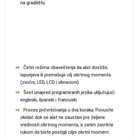
na gradilištu
Četiri režima obaveštenja da alat dostiže,
ispunjava ili premašuje cilj obrtnog momenta
(zvučni, LED, LCD i vibracioni)
Šest unapred programiranih jezika uključujući
engleski, španski i francuski
Proces pričvršćivanja u dva koraka: Povucite
okidač dok se alat ne zaustavi pre željene
vrednosti obrtnog momenta, a zatim završite
rukom da biste postigli ciljni obrtni moment.