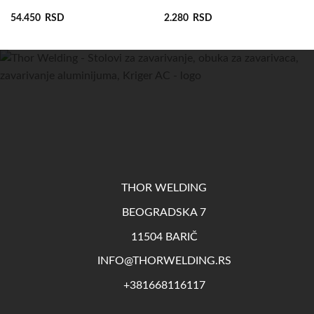
54.450
RSD
2.280
RSD
THOR WELDING
BEOGRADSKA 7
11504 BARIČ
INFO@THORWELDING.RS
+381668116117