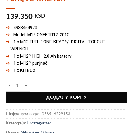
139.350
RSD
4933464970
Model: M12 ONEFTR12-201C
1 x M12 FUEL™ ONE-KEY™ ½″ DIGITAL TORQUE
WRENCH
1 x M12™ HIGH 2.0 Ah battery
1 x M12™ punjnač
1 x KITBOX
M12 FUEL™ ONE-KEY™ ½″ DIGITAL TORQUE WRENCH количина
ДОДАЈ У КОРПУ
Шифра производа:
4058546229153
Категорија:
Uncategorized
Ознаке:
Milwaukee
,
Odvijači