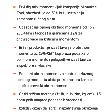
Prvi digitalni moment ključ kompanije Milvaukee
Tool, obezbeđuje do 50% bržu instalaciju
zamenom ručnog alata
Obezbeđuje opseg obrtnog momenta od 16,9 –
203,4 Nm i tačnost u granicama ±2% za
pričvršćivače sa kritičnim momentom
Brže i produktivnije izveštavanje o obrtnom
momentu uz
ONE-KEI™
koji pruža podatke o
obrtnom momentu i prilagodljive izveštaje za
inspektore ili vlasnike
Podesivi obrtni moment za kontrolu izlaznog
obrtnog momenta alata preko motora kako bi se
sprečio preveliki obrtni moment
Četiri režima merenja (ft-lb, in-lb, Nm, kg-cm) i 15
dostupnih unapred podešenih vrednosti
Izdržljiv dizajn da izdrži i najzahtevnija okruženja