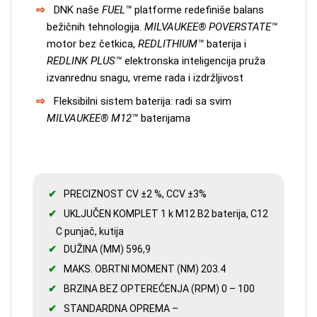
DNK naše
FUEL™
platforme redefiniše balans
bežičnih tehnologija.
MILVAUKEE® POVERSTATE™
motor bez četkica,
REDLITHIUM™
baterija i
REDLINK PLUS™
elektronska inteligencija pruža
izvanrednu snagu, vreme rada i izdržljivost
Fleksibilni sistem baterija: radi sa svim
MILVAUKEE® M12™
baterijama
PRECIZNOST CV ±2 %, CCV ±3%
UKLJUČEN KOMPLET 1 k M12 B2 baterija, C12
C punjač, kutija
DUŽINA (MM) 596,9
MAKS. OBRTNI MOMENT (NM) 203.4
BRZINA BEZ OPTEREĆENJA (RPM) 0 – 100
STANDARDNA OPREMA –