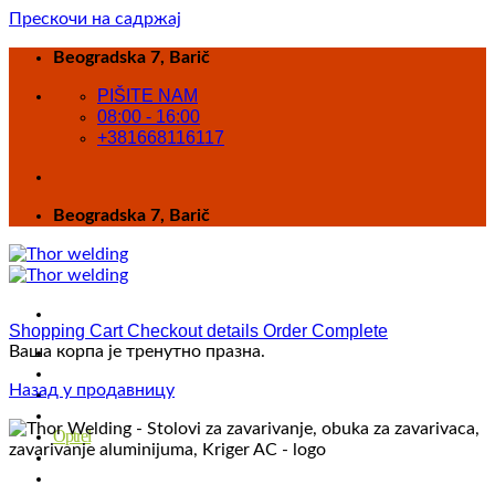
Прескочи на садржај
Beogradska 7, Barič
PIŠITE NAM
08:00 - 16:00
+381668116117
Beogradska 7, Barič
Shopping Cart
Checkout details
Order Complete
Ваша корпа је тренутно празна.
POČETNA
Prodavnica
Назад у продавницу
Obuka
Stolovi za zavarivanje
Optrel
Zavarivanje aluminijuma
O nama