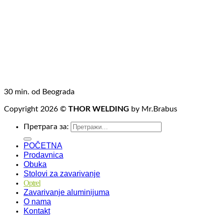
POLITIKA O KOLAČIĆIMA
OPŠTI USLOVI KUPOVINE
REKLAMACIJA
ZAMENA
POVRAT
30 min. od Beograda
Copyright 2026 ©
THOR WELDING
by Mr.Brabus
Претрага за:
POČETNA
Prodavnica
Obuka
Stolovi za zavarivanje
Optrel
Zavarivanje aluminijuma
O nama
Kontakt