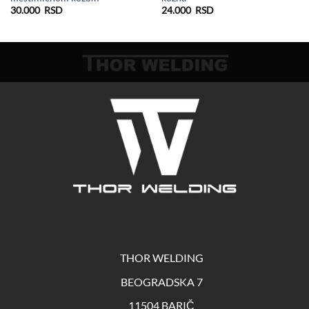
30.000
RSD
24.000
RSD
THOR WELDING
BEOGRADSKA 7
11504 BARIČ