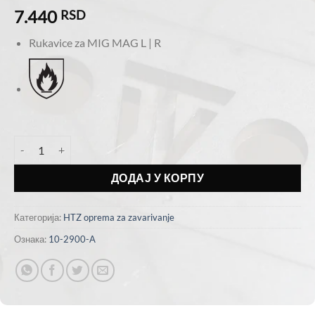
7.440
RSD
Rukavice za MIG MAG L | R
Rukavice za mig mag STEERSOtuf количина
ДОДАЈ У КОРПУ
Категорија:
HTZ oprema za zavarivanje
Ознака:
10-2900-A