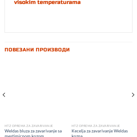
visokim temperaturama
ПОВЕЗАНИ ПРОИЗВОДИ
HTZ OPREMA ZA ZAVARIVANJE
HTZ OPREMA ZA ZAVARIVANJE
Weldas bluza za zavarivanje sa
Kecelja za zavarivanje Weldas
mestimicnom kozom
kozna