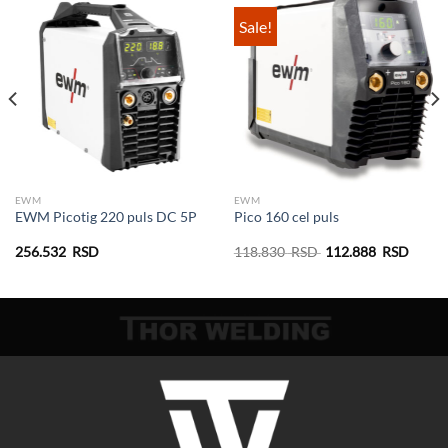
Sale!
EWM
EWM
EWM Picotig 220 puls DC 5P
Pico 160 cel puls
Оригинална
Трену
256.532
RSD
118.830
RSD
112.888
RSD
цена
цена
је
је:
била:
112.8
118.830
RSD.
RSD.