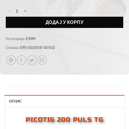
Picotig 200 puls TG количина
ДОДАЈ У КОРПУ
Категорија:
EWM
Ознака:
090-002058-00502
ОПИС
PICOTIG 200 PULS TG