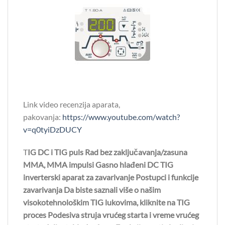
Link video recenzija aparata,
pakovanja:
https://www.youtube.com/watch?
v=q0tyiDzDUCY
T
IG DC i TIG puls Rad bez zaključavanja/zasuna
MMA, MMA impulsi Gasno hlađeni DC TIG
inverterski aparat za zavarivanje Postupci i funkcije
zavarivanja Da biste saznali više o našim
visokotehnološkim TIG lukovima, kliknite na TIG
proces Podesiva struja vrućeg starta i vreme vrućeg