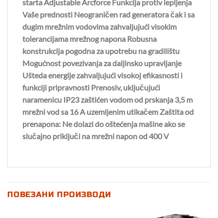
starta Adjustable Arcforce Funkcija protiv lepljenja
Vaše prednosti Neograničen rad generatora čak i sa
dugim mrežnim vodovima zahvaljujući visokim
tolerancijama mrežnog napona Robusna
konstrukcija pogodna za upotrebu na gradilištu
Mogućnost povezivanja za daljinsko upravljanje
Ušteda energije zahvaljujući visokoj efikasnosti i
funkciji pripravnosti Prenosiv, uključujući
naramenicu IP23 zaštićen vodom od prskanja 3,5 m
mrežni vod sa 16 A uzemljenim utikačem Zaštita od
prenapona: Ne dolazi do oštećenja mašine ako se
slučajno priključi na mrežni napon od 400 V
ПОВЕЗАНИ ПРОИЗВОДИ