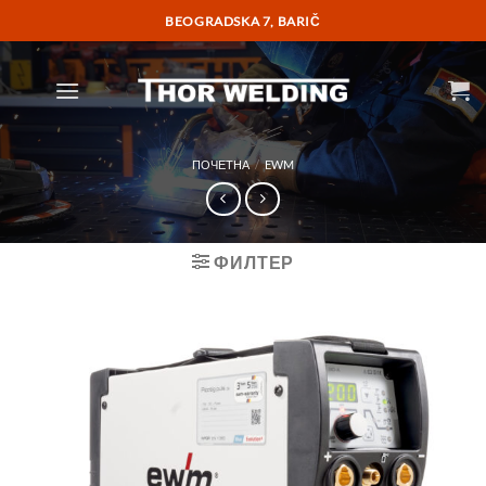
Прескочи
BEOGRADSKA 7, BARIČ
на
садржај
ПОЧЕТНА
/
EWM
ФИЛТЕР