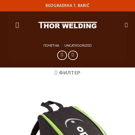
Прескочи
BEOGRADSKA 7, BARIČ
на
садржај
ПОЧЕТНА
/
UNCATEGORIZED
ФИЛТЕР