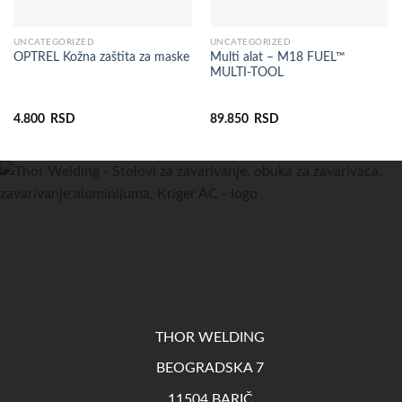
UNCATEGORIZED
UNCATEGORIZED
Multi alat – M18 FUEL™
OPTREL Kožna zaštita za maske
MULTI-TOOL
4.800
RSD
89.850
RSD
THOR WELDING
BEOGRADSKA 7
11504 BARIČ