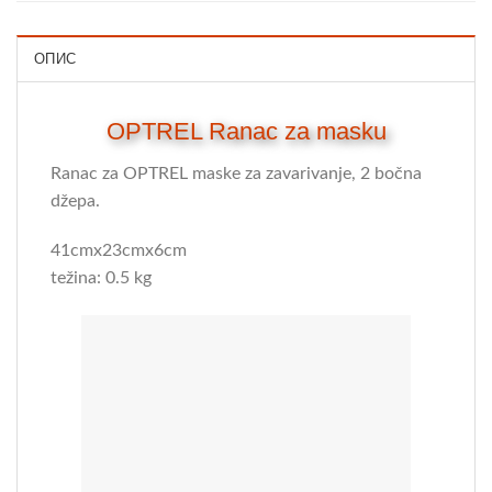
ОПИС
OPTREL Ranac za masku
Ranac za OPTREL maske za zavarivanje, 2 bočna
džepa.
41cmx23cmx6cm
težina: 0.5 kg