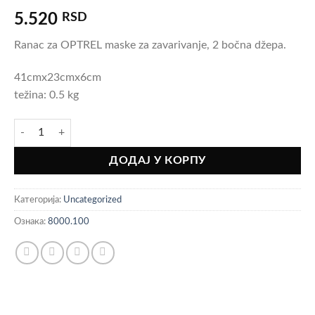
5.520
RSD
Ranac za OPTREL maske za zavarivanje, 2 bočna džepa.
41cmx23cmx6cm
težina: 0.5 kg
OPTREL Ranac za masku количина
ДОДАЈ У КОРПУ
Категорија:
Uncategorized
Ознака:
8000.100